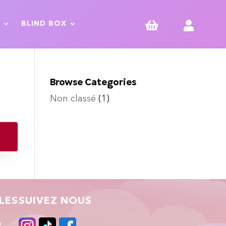


BLIND BOX
Browse Categories
Non classé
(1)
LES
SUIVEZ NOUS
e