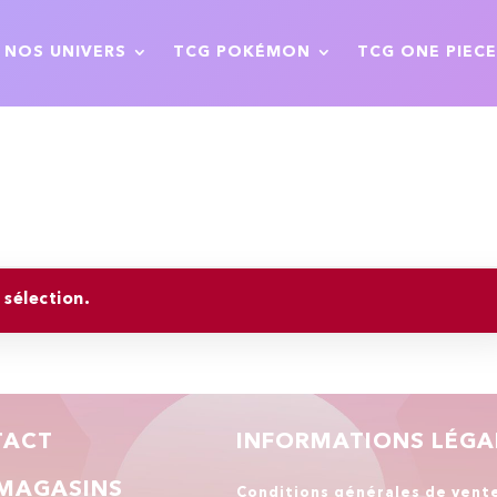
NOS UNIVERS
TCG POKÉMON
TCG ONE PIECE
sélection.
TACT
INFORMATIONS LÉGA
MAGASINS
Conditions générales de vent