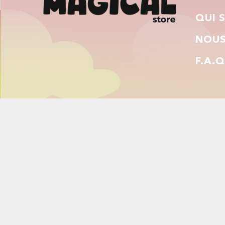
QUI 
NOUS
F.A.