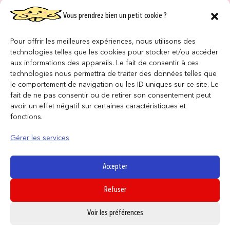
Vous prendrez bien un petit cookie ?
NOS MAGASINS
QUI SOMMES NOUS ?
Pour offrir les meilleures expériences, nous utilisons des
technologies telles que les cookies pour stocker et/ou accéder
NOUS REJOINDRE
aux informations des appareils. Le fait de consentir à ces
technologies nous permettra de traiter des données telles que
le comportement de navigation ou les ID uniques sur ce site. Le
F.A.Q
fait de ne pas consentir ou de retirer son consentement peut
avoir un effet négatif sur certaines caractéristiques et
INFORMATIONS LÉGALES
fonctions.
Gérer les services
Conditions générales de vente
Politique de confidentialité
Accepter
Politique de cookies
Refuser
Mentions légales
0
Voir les préférences
SUIVEZ NOUS