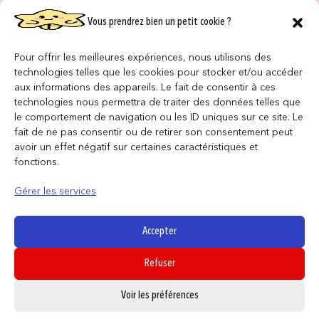
Vous prendrez bien un petit cookie ?
NOS MAGASINS
QUI SOMMES NOUS ?
Pour offrir les meilleures expériences, nous utilisons des
technologies telles que les cookies pour stocker et/ou accéder
NOUS REJOINDRE
aux informations des appareils. Le fait de consentir à ces
technologies nous permettra de traiter des données telles que
le comportement de navigation ou les ID uniques sur ce site. Le
F.A.Q
fait de ne pas consentir ou de retirer son consentement peut
avoir un effet négatif sur certaines caractéristiques et
INFORMATIONS LÉGALES
fonctions.
Gérer les services
Conditions générales de vente
Politique de confidentialité
Accepter
Politique de cookies
Refuser
Mentions légales
0
Voir les préférences
SUIVEZ NOUS