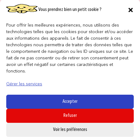
Vous prendrez bien un petit cookie ?
NOS MAGASINS
QUI SOMMES NOUS ?
Pour offrir les meilleures expériences, nous utilisons des
technologies telles que les cookies pour stocker et/ou accéder
NOUS REJOINDRE
aux informations des appareils. Le fait de consentir à ces
technologies nous permettra de traiter des données telles que
le comportement de navigation ou les ID uniques sur ce site. Le
F.A.Q
fait de ne pas consentir ou de retirer son consentement peut
avoir un effet négatif sur certaines caractéristiques et
INFORMATIONS LÉGALES
fonctions.
Gérer les services
Conditions générales de vente
Politique de confidentialité
Accepter
Politique de cookies
Refuser
Mentions légales
0
Voir les préférences
SUIVEZ NOUS