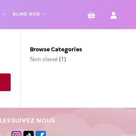


BLIND BOX
Browse Categories
Non classé
(1)
LES
SUIVEZ NOUS
e