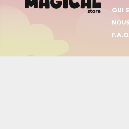
QUI 
NOUS
F.A.