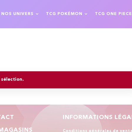
NOS UNIVERS
TCG POKÉMON
TCG ONE PIECE
sélection.
TACT
INFORMATIONS LÉGA
MAGASINS
Conditions générales de vent