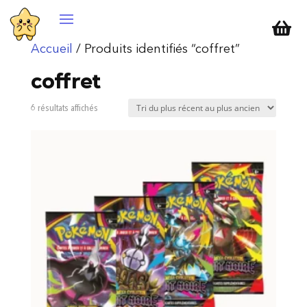

Accueil
/ Produits identifiés “coffret”
coffret
Trié
6 résultats affichés
du
plus
récent
au
plus
ancien