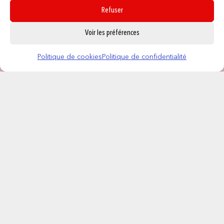
Refuser
0
Voir les préférences
Politique de cookies
Politique de confidentialité
CONTACT
NOS MAGASINS
QUI SOMMES NOUS ?
NOUS REJOINDRE