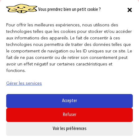
Vous prendrez bien un petit cookie ?
NOS MAGASINS
QUI SOMMES NOUS ?
Pour offrir les meilleures expériences, nous utilisons des
technologies telles que les cookies pour stocker et/ou accéder
NOUS REJOINDRE
aux informations des appareils. Le fait de consentir à ces
technologies nous permettra de traiter des données telles que
le comportement de navigation ou les ID uniques sur ce site. Le
F.A.Q
fait de ne pas consentir ou de retirer son consentement peut
avoir un effet négatif sur certaines caractéristiques et
INFORMATIONS LÉGALES
fonctions.
Gérer les services
Conditions générales de vente
Politique de confidentialité
Accepter
Politique de cookies
Refuser
Mentions légales
0
Voir les préférences
SUIVEZ NOUS