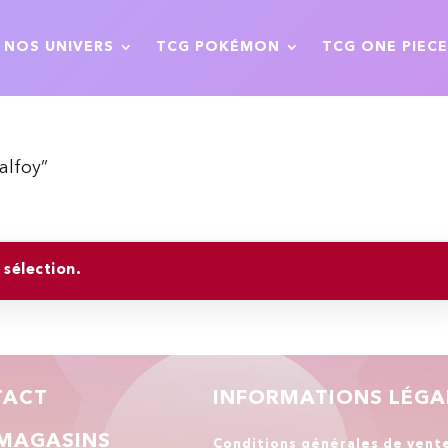
NOS UNIVERS
TCG POKÉMON
TCG ONE PIECE
alfoy”
sélection.
TACT
INFORMATIONS LÉGA
MAGASINS
Conditions générales de vent