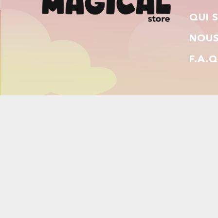
QUI 
NOUS
F.A.