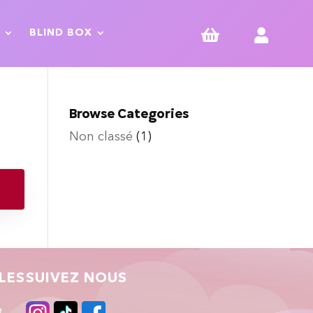


BLIND BOX
Browse Categories
Non classé
(1)
LES
SUIVEZ NOUS
e