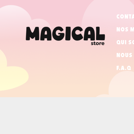
CONT
NOS 
QUI S
NOUS 
F.A.Q