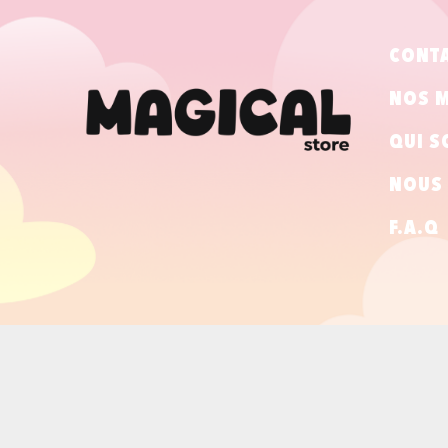
CONT
NOS 
QUI S
NOUS 
F.A.Q