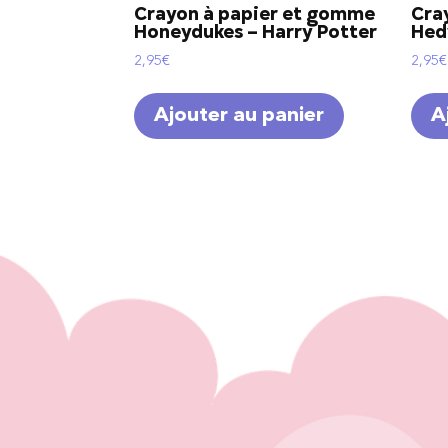
Crayon à papier et gomme
Cra
Honeydukes – Harry Potter
Hed
2,95
€
2,95
€
Ajouter au panier
A