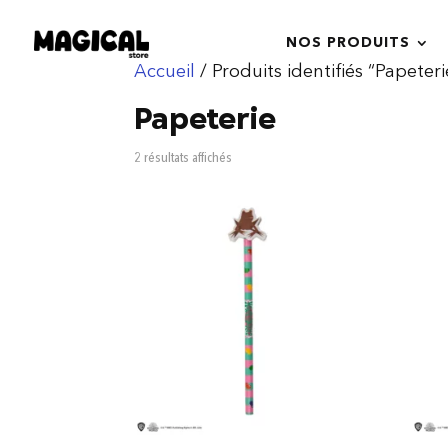
NOS PRODUITS
Accueil
/ Produits identifiés “Papeteri
Papeterie
Trié
2 résultats affichés
du
plus
récent
au
plus
ancien