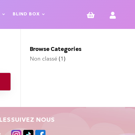


BLIND BOX
Browse Categories
Non classé
(1)
LES
SUIVEZ NOUS
e