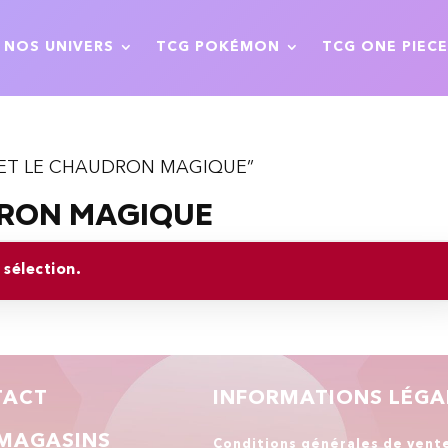
NOS UNIVERS
TCG POKÉMON
TCG ONE PIECE
RAM ET LE CHAUDRON MAGIQUE”
DRON MAGIQUE
sélection.
TACT
INFORMATIONS LÉGA
MAGASINS
Conditions générales de vent