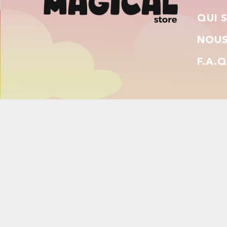
QUI 
NOUS
F.A.