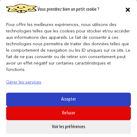
Vous prendrez bien un petit cookie ?
NOS MAGASINS
QUI SOMMES NOUS ?
Pour offrir les meilleures expériences, nous utilisons des
technologies telles que les cookies pour stocker et/ou accéder
NOUS REJOINDRE
aux informations des appareils. Le fait de consentir à ces
technologies nous permettra de traiter des données telles que
le comportement de navigation ou les ID uniques sur ce site. Le
F.A.Q
fait de ne pas consentir ou de retirer son consentement peut
avoir un effet négatif sur certaines caractéristiques et
INFORMATIONS LÉGALES
fonctions.
Gérer les services
Conditions générales de vente
Politique de confidentialité
Accepter
Politique de cookies
Refuser
Mentions légales
0
Voir les préférences
SUIVEZ NOUS