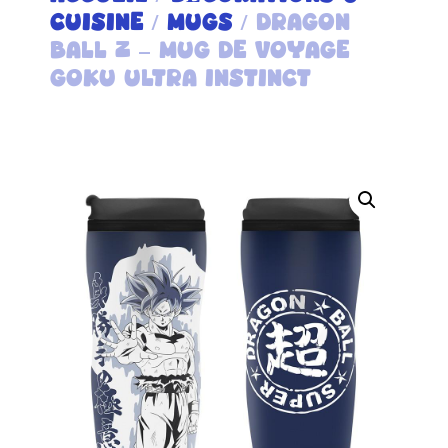
CUISINE
/
MUGS
/ DRAGON
BALL Z – MUG DE VOYAGE
GOKU ULTRA INSTINCT