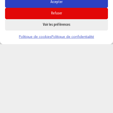
Accepter
Refuser
0
Voir les préférences
Politique de cookies
Politique de confidentialité
Dandadan – Tome 15
7,29
€
AJOUTER AU PANIER