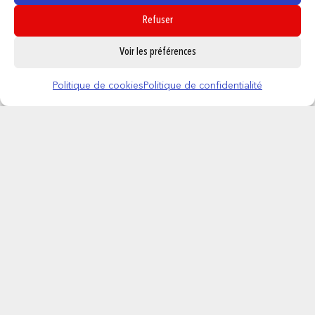
Refuser
0
Voir les préférences
Politique de cookies
Politique de confidentialité
POKEMON – POP Games N° 865 – Tiplouf
16,95
€