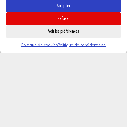
Accepter
Refuser
0
Voir les préférences
Politique de cookies
Politique de confidentialité
DEMON SLAYER – Team – Tote Bag
Premium ’40x33x1cm’
22,95
€
AJOUTER AU PANIER