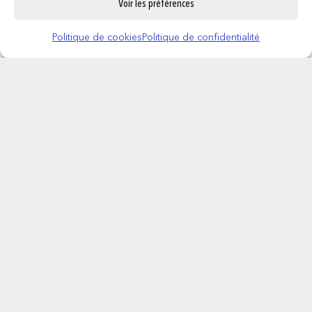
Voir les préférences
Politique de cookies
Politique de confidentialité
STITCH – Heady – Trousse de Beauté
19,95
€
AJOUTER AU PANIER