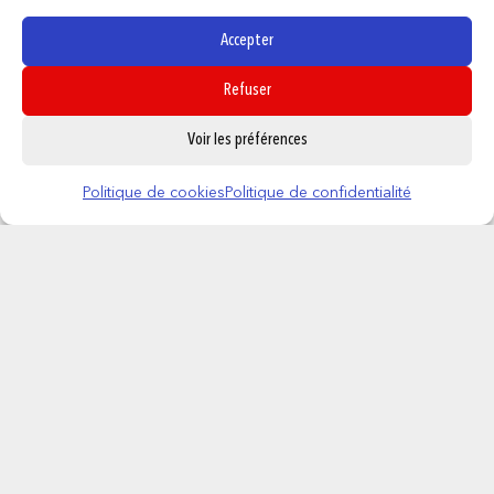
Accepter
Refuser
0
Voir les préférences
MYMOCHI – Peluche – 5CM – Tigre
Politique de cookies
Politique de confidentialité
6,95
€
AJOUTER AU PANIER