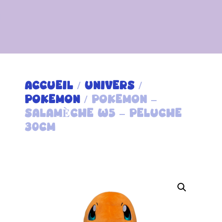
ACCUEIL
/
UNIVERS
/
POKEMON
/ POKEMON –
SALAMÈCHE W5 – PELUCHE
30CM