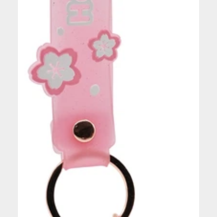
SONIC
(2)
BOOSTER
SPIDER-MAN
(1)
SPY X FAMILY
(9)
UNIVERS
STRANGER THINGS
(3)
DISNEY
THE MANDALORIAN
(1)
HARRY POTTER
TIC & TAC
(1)
MANGA
TOILET-BOUND HANAKO-KUN
(16)
POKEMON
TOKYO GHOUL
(2)
TOKYO REVENGERS
(1)
VÊTEMENTS
TORTUES NINJA
(2)
ACCESSOIRES
TOY STORY
(4)
BIJOUX
UNDEAD UNLUCK
(1)
CASQUETTES
VINLAND SAGA
(1)
CHAUSSETTES
WIND BREAKER
(4)
CHEVEUX
WINNIE L'OURSON
(1)
DIVERS
YU-GI-OH
(2)
ZELDA
(4)