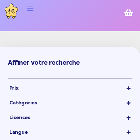

Affiner votre recherche
Prix
1,00
€
-
10,00
€
Catégories
10,00
€
-
20,00
€
ACCESSOIRES
20,00
€
-
50,00
€
Licences
LITERIE
50,00
€
-
100,00
€
100 BUCKET LIST OF THE DEAD
(3)
PARAPLUIES
Langue
100,00
€
-
450,00
€
ALTERED
(2)
PORTE-CLÉS