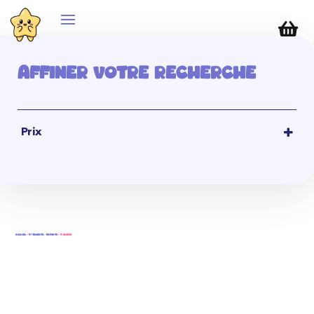

Affiner votre recherche
Prix
1,00
€
-
10,00
€
10,00
€
-
20,00
€
20,00
€
-
50,00
€
50,00
€
-
100,00
€
100,00
€
-
0,00
€
Accueil
-
Vêtements
-
Enfants
- T-shirts