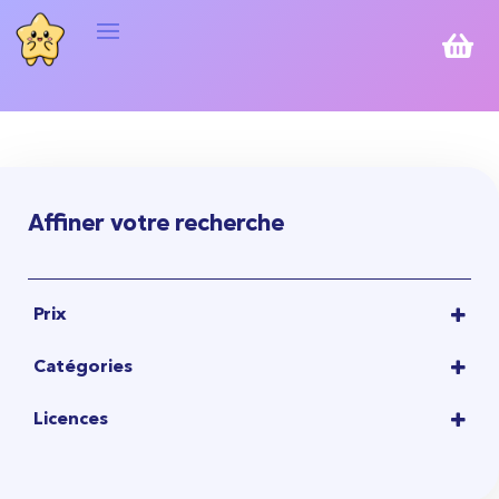

Affiner votre recherche
Prix
1,00
€
-
10,00
€
Catégories
10,00
€
-
20,00
€
ACCESSOIRES
20,00
€
-
50,00
€
Licences
PARAPLUIES
50,00
€
-
100,00
€
HELLO KITTY
(1)
100,00
€
-
22,00
€
ONE PIECE
(1)