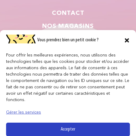
CONTACT
NOS MAGASINS
QUI SOMMES NOUS ?
Vous prendrez bien un petit cookie ?
NOUS REJOINDRE
Pour offrir les meilleures expériences, nous utilisons des
technologies telles que les cookies pour stocker et/ou accéder
F.A.Q
aux informations des appareils. Le fait de consentir à ces
technologies nous permettra de traiter des données telles que
le comportement de navigation ou les ID uniques sur ce site. Le
INFORMATIONS LÉGALES
fait de ne pas consentir ou de retirer son consentement peut
avoir un effet négatif sur certaines caractéristiques et
fonctions.
Conditions générales de vente
Politique de confidentialité
Gérer les services
Politique de cookies
Mentions légales
Accepter