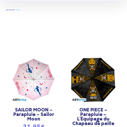
SAILOR MOON
(1)
Accueil
-
Accessoires
- Parapluies
SAILOR MOON –
ONE PIECE –
Parapluie – Sailor
Parapluie –
Moon
L’Équipage du
Chapeau de paille