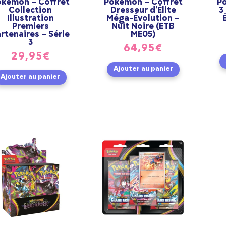
okémon – Coffret
Pokémon – Coffret
P
Collection
Dresseur d’Élite
3
Illustration
Méga-Évolution –
Premiers
Nuit Noire (ETB
rtenaires – Série
ME05)
3
64,95
€
29,95
€
Ajouter au panier
Ajouter au panier