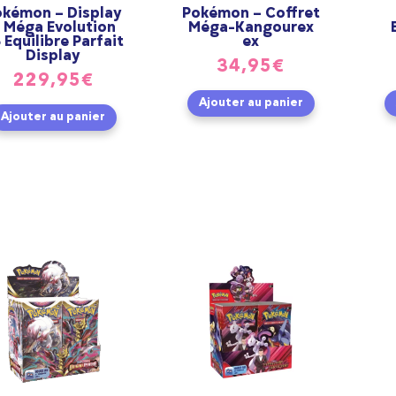
okémon – Display
Pokémon – Coffret
 Méga Evolution
Méga-Kangourex
 Equilibre Parfait
ex
Display
34,95
€
229,95
€
Ajouter au panier
Ajouter au panier