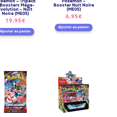
okémon – Tripack
Pokémon –
 Boosters Méga-
Booster Nuit Noire
Évolution – Nuit
(ME05)
Noire (ME05)
6,95
€
19,95
€
Ajouter au panier
Ajouter au panier