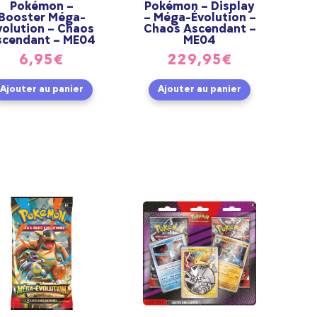
Pokémon –
Pokémon – Display
Booster Méga-
– Méga-Évolution –
volution – Chaos
Chaos Ascendant –
scendant – ME04
ME04
6,95
€
229,95
€
Ajouter au panier
Ajouter au panier