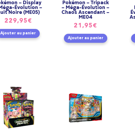
okémon – Display
Pokémon – Tripack
Méga-Évolution –
– Méga-Évolution –
uit Noire (ME05)
Chaos Ascendant –
É
ME04
A
229,95
€
21,95
€
Ajouter au panier
Ajouter au panier