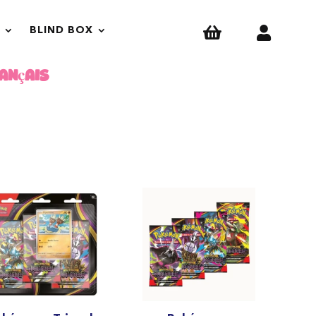


BLIND BOX
ançais