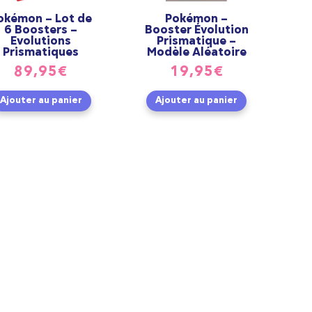
okémon – Lot de
Pokémon –
6 Boosters –
Booster Évolution
Evolutions
Prismatique –
Prismatiques
Modèle Aléatoire
89,95
€
19,95
€
Ajouter au panier
Ajouter au panier