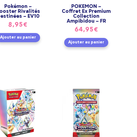
Pokémon –
POKEMON –
ooster Rivalités
Coffret Ex Premium
estinées – EV10
Collection
Ampibidou – FR
8,95
€
64,95
€
Ajouter au panier
Ajouter au panier