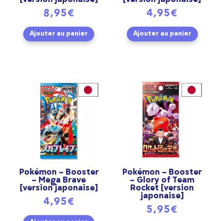
8,95
€
4,95
€
Ajouter au panier
Ajouter au panier
Pokémon – Booster
Pokémon – Booster
– Mega Brave
– Glory of Team
[version japonaise]
Rocket [version
japonaise]
4,95
€
5,95
€