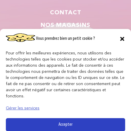
CONTACT
NOS MAGASINS
QUI SOMMES NOUS ?
Vous prendrez bien un petit cookie ?
NOUS REJOINDRE
Pour offrir les meilleures expériences, nous utilisons des
technologies telles que les cookies pour stocker et/ou accéder
F.A.Q
aux informations des appareils. Le fait de consentir à ces
technologies nous permettra de traiter des données telles que
le comportement de navigation ou les ID uniques sur ce site. Le
INFORMATIONS LÉGALES
fait de ne pas consentir ou de retirer son consentement peut
avoir un effet négatif sur certaines caractéristiques et
fonctions.
Conditions générales de vente
Politique de confidentialité
Gérer les services
Politique de cookies
Mentions légales
Accepter