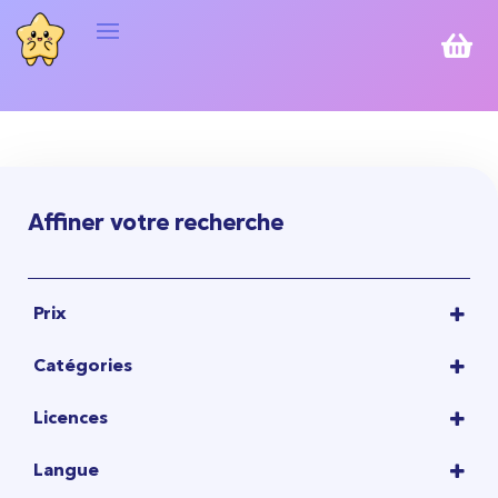

Affiner votre recherche
Prix
1,00
€
-
10,00
€
Catégories
10,00
€
-
20,00
€
CARTES POKÉMON
20,00
€
-
50,00
€
Licences
TCG POKÉMON
50,00
€
-
100,00
€
POKEMON
(9)
TCG POKÉMON JAPONAIS
Langue
100,00
€
-
15,00
€
BOOSTER