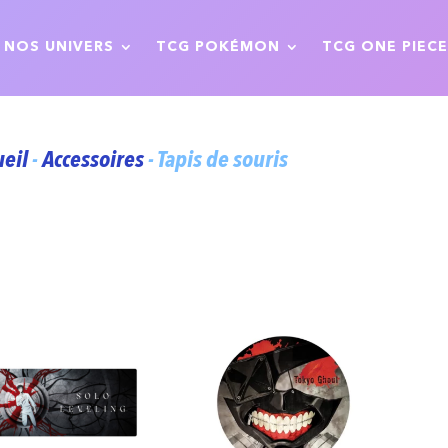
NOS UNIVERS
TCG POKÉMON
TCG ONE PIECE
ueil
-
Accessoires
- Tapis de souris