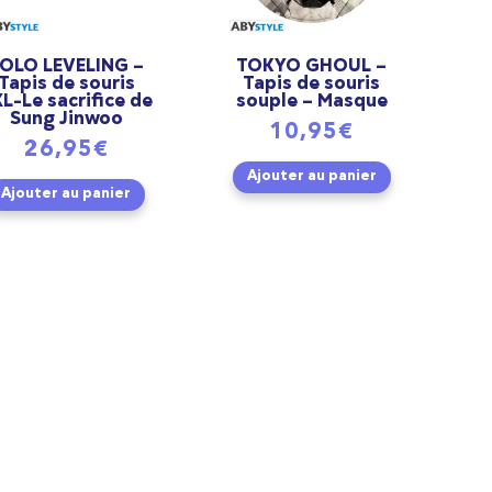
OLO LEVELING –
TOKYO GHOUL –
Tapis de souris
Tapis de souris
L-Le sacrifice de
souple – Masque
Sung Jinwoo
10,95
€
26,95
€
Ajouter au panier
Ajouter au panier