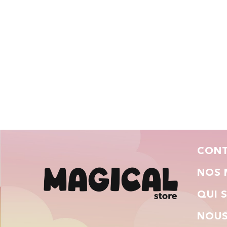
CON
NOS 
QUI 
NOUS