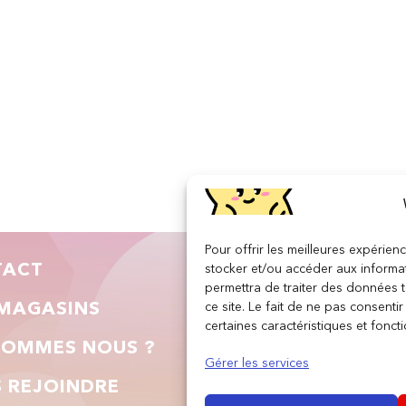
Pour offrir les meilleures expérien
TACT
INFORMATIONS LÉGA
stocker et/ou accéder aux informat
permettra de traiter des données 
ce site. Le fait de ne pas consenti
MAGASINS
Conditions générales de vent
certaines caractéristiques et foncti
SOMMES NOUS ?
Gérer les services
Politique de confidentialité
 REJOINDRE