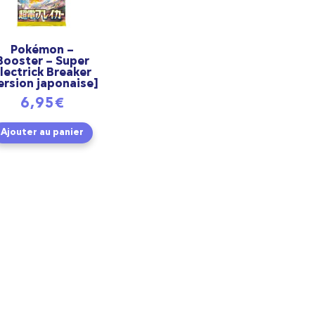
Pokémon –
Booster – Super
lectrick Breaker
ersion japonaise]
6,95
€
Ajouter au panier