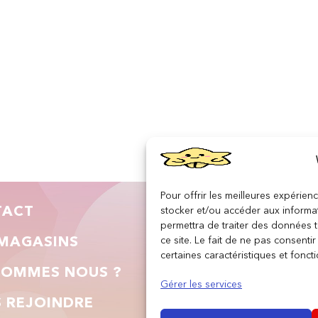
Pour offrir les meilleures expérien
TACT
INFORMATIONS LÉGA
stocker et/ou accéder aux informat
permettra de traiter des données 
ce site. Le fait de ne pas consenti
MAGASINS
Conditions générales de vent
certaines caractéristiques et foncti
SOMMES NOUS ?
Gérer les services
Politique de confidentialité
 REJOINDRE