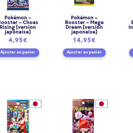
Pokémon –
Pokémon –
Booster – Choas
Booster – Mega
Rising [version
Dream [version
I
japonaise]
japonaise]
4,95
€
14,95
€
Ajouter au panier
Ajouter au panier