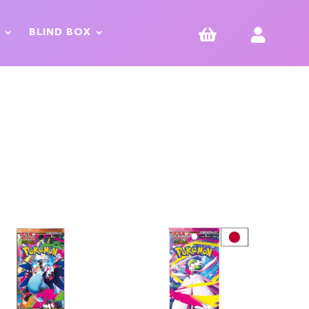


BLIND BOX