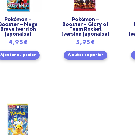
Pokémon –
Pokémon –
Booster – Mega
Booster – Glory of
Brave [version
Team Rocket
japonaise]
[version japonaise]
[v
4,95
€
5,95
€
Ajouter au panier
Ajouter au panier