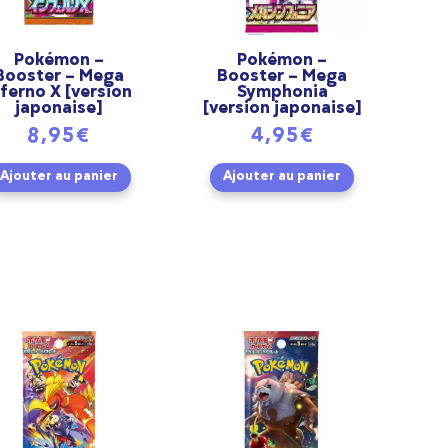
Pokémon –
Pokémon –
Booster – Mega
Booster – Mega
nferno X [version
Symphonia
japonaise]
[version japonaise]
8,95
€
4,95
€
Ajouter au panier
Ajouter au panier