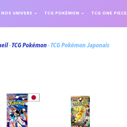
NOS UNIVERS
TCG POKÉMON
TCG ONE PIECE
ueil
-
TCG Pokémon
- TCG Pokémon Japonais