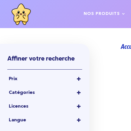
NOS PRODUITS
Acc
Affiner votre recherche
Prix
1,00
€
-
10,00
€
Catégories
10,00
€
-
20,00
€
CARTES POKÉMON
20,00
€
-
50,00
€
Licences
TCG POKÉMON
50,00
€
-
100,00
€
POKEMON
(9)
TCG POKÉMON JAPONAIS
Langue
100,00
€
-
15,00
€
BOOSTER
JAPONAIS