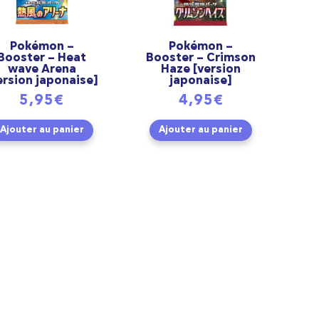
Pokémon –
Pokémon –
Booster – Heat
Booster – Crimson
wave Arena
Haze [version
ersion japonaise]
japonaise]
5,95
€
4,95
€
Ajouter au panier
Ajouter au panier