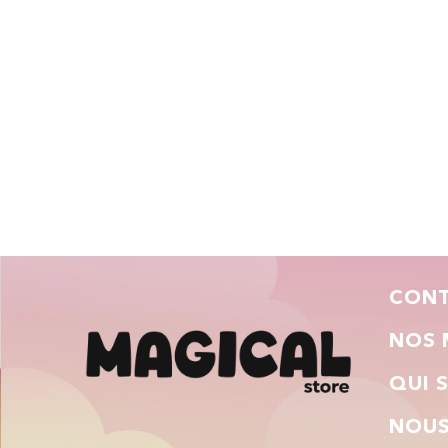
CON
NOS 
QUI 
NOUS