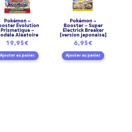
Pokémon –
Pokémon –
ooster Évolution
Booster – Super
Prismatique –
Electrick Breaker
odèle Aléatoire
[version japonaise]
19,95
€
6,95
€
Ajouter au panier
Ajouter au panier