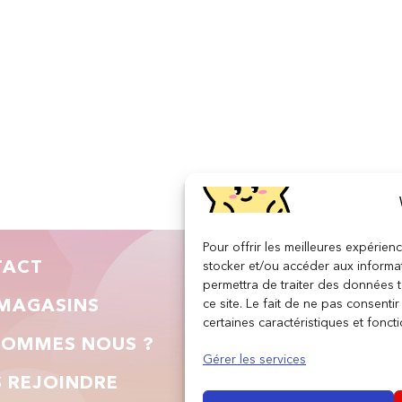
Pour offrir les meilleures expérien
TACT
INFORMATIONS LÉGA
stocker et/ou accéder aux informat
permettra de traiter des données 
ce site. Le fait de ne pas consenti
MAGASINS
Conditions générales de vent
certaines caractéristiques et foncti
SOMMES NOUS ?
Gérer les services
Politique de confidentialité
 REJOINDRE