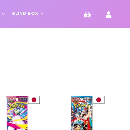


BLIND BOX