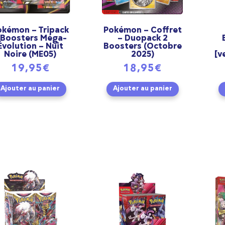
okémon – Tripack
Pokémon – Coffret
 Boosters Méga-
– Duopack 2
Évolution – Nuit
Boosters (Octobre
Noire (ME05)
2025)
[v
19,95
€
18,95
€
Ajouter au panier
Ajouter au panier