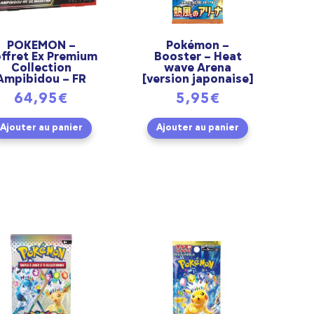
POKEMON –
Pokémon –
ffret Ex Premium
Booster – Heat
Collection
wave Arena
Ampibidou – FR
[version japonaise]
64,95
€
5,95
€
Ajouter au panier
Ajouter au panier