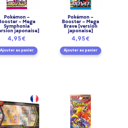
Pokémon –
Pokémon –
Booster – Mega
Booster – Mega
Symphonia
Brave [version
ersion japonaise]
japonaise]
4,95
€
4,95
€
Ajouter au panier
Ajouter au panier