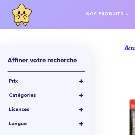
NOS PRODUITS
Acc
Affiner votre recherche
Prix
1,00
€
-
10,00
€
Catégories
10,00
€
-
20,00
€
CARTES POKÉMON
20,00
€
-
50,00
€
Licences
TCG POKÉMON
50,00
€
-
100,00
€
POKEMON
(12)
TCG POKÉMON FRANÇAIS
Langue
100,00
€
-
430,00
€
BOOSTER
FRANÇAIS