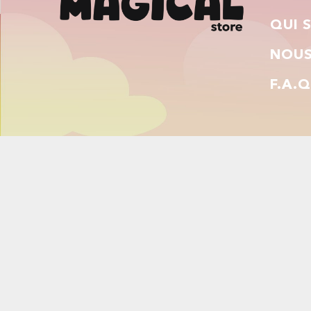
QUI 
NOUS
F.A.