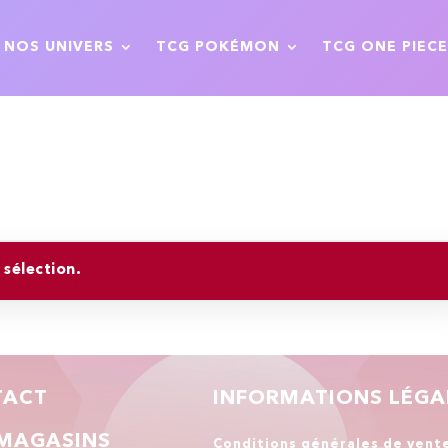
NOS UNIVERS
TCG POKÉMON
TCG ONE PIECE
sélection.
TACT
INFORMATIONS LÉGA
MAGASINS
Conditions générales de vent