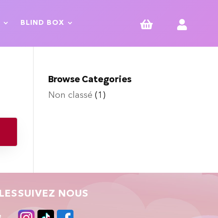


BLIND BOX
Browse Categories
Non classé
(1)
LES
SUIVEZ NOUS
e