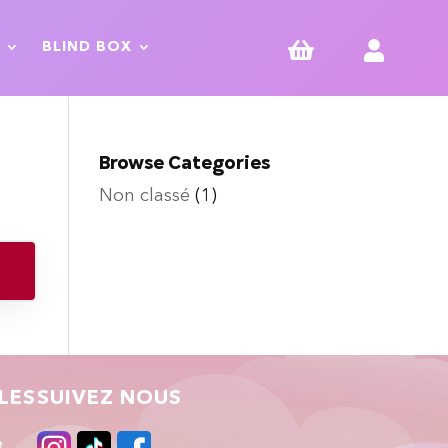


BLIND BOX
Browse Categories
Non classé
(1)
LES
SUIVEZ NOUS
e