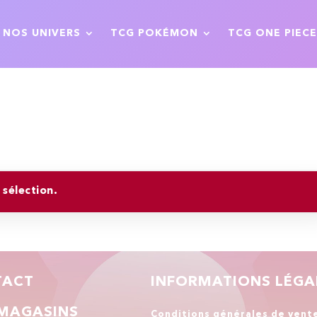
NOS UNIVERS
TCG POKÉMON
TCG ONE PIECE
sélection.
TACT
INFORMATIONS LÉGA
MAGASINS
Conditions générales de vent