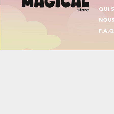
QUI 
NOUS
F.A.