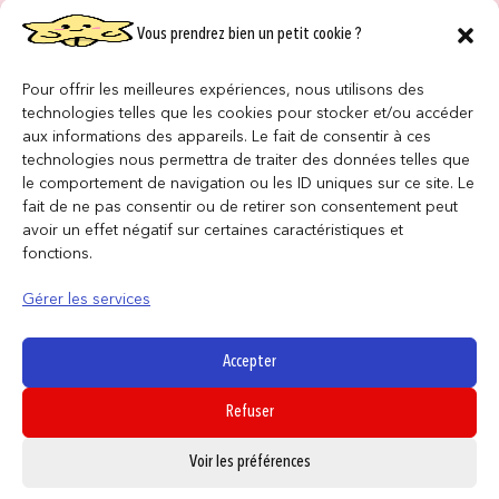
Vous prendrez bien un petit cookie ?
NOS MAGASINS
QUI SOMMES NOUS ?
Pour offrir les meilleures expériences, nous utilisons des
technologies telles que les cookies pour stocker et/ou accéder
NOUS REJOINDRE
aux informations des appareils. Le fait de consentir à ces
technologies nous permettra de traiter des données telles que
le comportement de navigation ou les ID uniques sur ce site. Le
F.A.Q
fait de ne pas consentir ou de retirer son consentement peut
avoir un effet négatif sur certaines caractéristiques et
INFORMATIONS LÉGALES
fonctions.
Gérer les services
Conditions générales de vente
Politique de confidentialité
Accepter
Politique de cookies
Refuser
Mentions légales
0
Voir les préférences
SUIVEZ NOUS