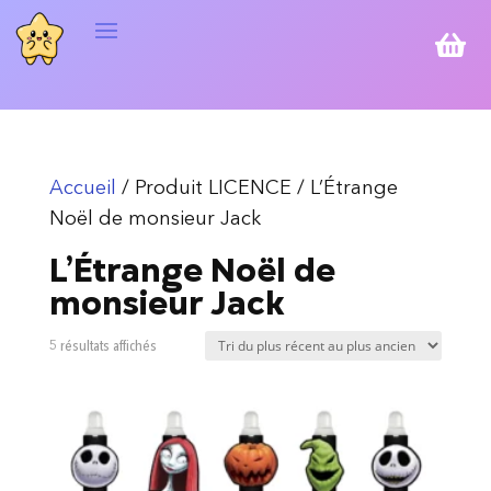

Accueil
/ Produit LICENCE / L’Étrange
Noël de monsieur Jack
L’Étrange Noël de
monsieur Jack
Trié
5 résultats affichés
du
plus
récent
au