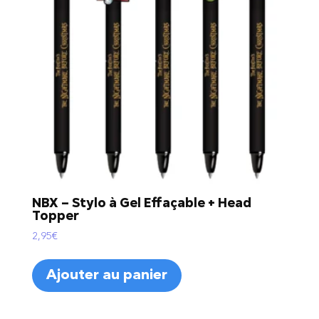
plus
ancien
NBX – Stylo à Gel Effaçable + Head
Topper
2,95
€
Ajouter au panier