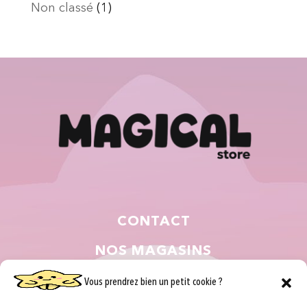
Non classé
(1)
CONTACT
NOS MAGASINS
QUI SOMMES NOUS ?
Vous prendrez bien un petit cookie ?