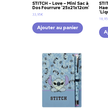
STITCH – Love – Mini Sac à
STI
Dos Fourrure ’25x21x12cm’
Hae
‘Liq
33,95
€
18,95
Ajouter au panier
A