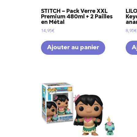
STITCH – Pack Verre XXL
LIL
Premium 480ml + 2 Pailles
Keyc
en Métal
ana
14,95
€
8,95
€
Ajouter au panier
A