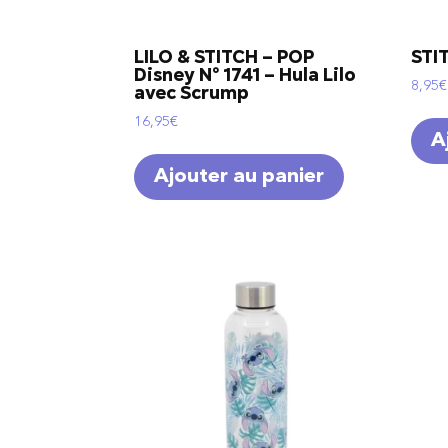
LILO & STITCH – POP
STI
Disney N° 1741 – Hula Lilo
8,95
€
avec Scrump
16,95
€
A
Ajouter au panier