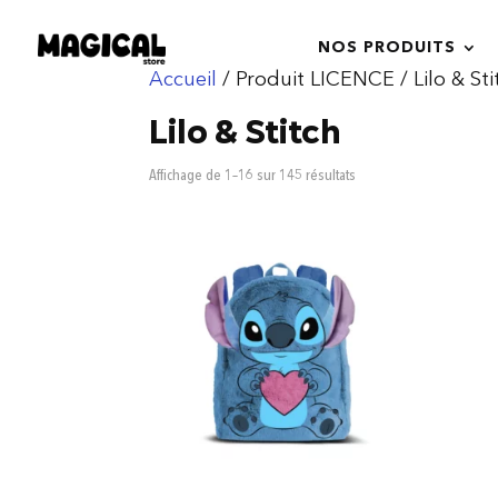
NOS PRODUITS
Accueil
/ Produit LICENCE / Lilo & Sti
Lilo & Stitch
Trié
Affichage de 1–16 sur 145 résultats
du
plus
récent
au
plus
ancien