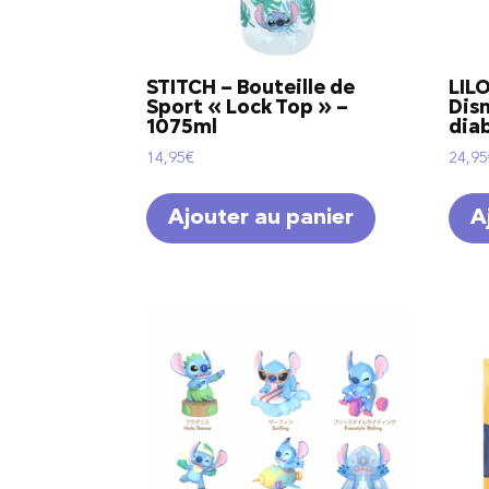
STITCH – Bouteille de
LIL
Sport « Lock Top » –
Disn
1075ml
dia
14,95
€
24,95
Ajouter au panier
A