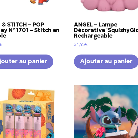
O & STITCH – POP
ANGEL – Lampe
ey N° 1701 – Stitch en
Décorative ‘SquishyGlo
ble
Rechargeable
€
34,95
€
jouter au panier
Ajouter au panier