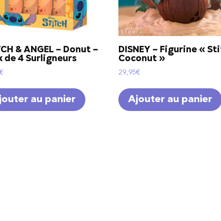
TCH & ANGEL – Donut –
DISNEY – Figurine « St
 de 4 Surligneurs
Coconut »
€
29,95
€
jouter au panier
Ajouter au panier