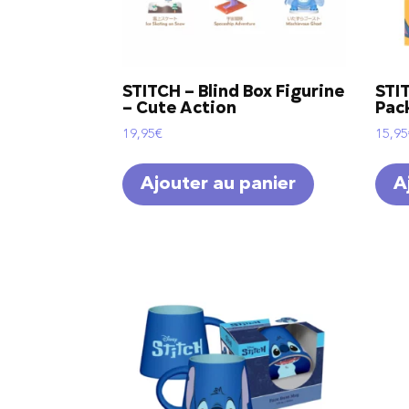
STITCH – Blind Box Figurine
STI
– Cute Action
Pack
19,95
€
15,95
Ajouter au panier
A