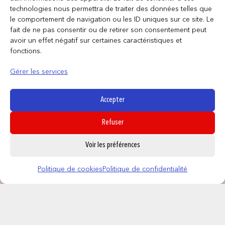
technologies nous permettra de traiter des données telles que
le comportement de navigation ou les ID uniques sur ce site. Le
fait de ne pas consentir ou de retirer son consentement peut
avoir un effet négatif sur certaines caractéristiques et
fonctions.
Gérer les services
Accepter
Refuser
0
Voir les préférences
CONTACT
NOS MAGASINS
Politique de cookies
Politique de confidentialité
QUI SOMMES NOUS ?
NOUS REJOINDRE