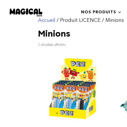
NOS PRODUITS
Accueil
/ Produit LICENCE / Minions
Minions
Trié
2 résultats affichés
du
plus
récent
au
plus
ancien