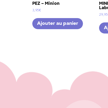
PEZ – Minion
MINI
Lab
3,95
€
29,95
Ajouter au panier
A