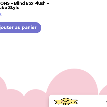
ONS – Blind Box Plush –
ubu Style
€
jouter au panier