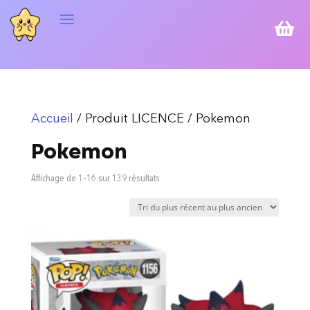

Accueil
/ Produit LICENCE / Pokemon
Pokemon
Trié
Affichage de 1–16 sur 139 résultats
du
plus
récent
au
plus
ancien