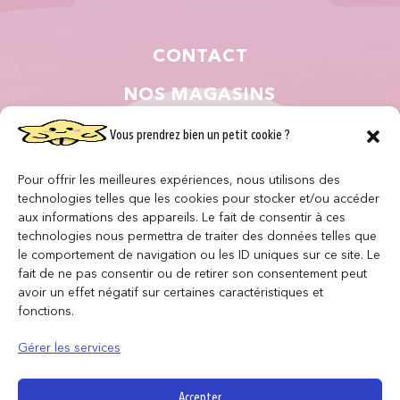
CONTACT
NOS MAGASINS
QUI SOMMES NOUS ?
Vous prendrez bien un petit cookie ?
NOUS REJOINDRE
Pour offrir les meilleures expériences, nous utilisons des
technologies telles que les cookies pour stocker et/ou accéder
F.A.Q
aux informations des appareils. Le fait de consentir à ces
technologies nous permettra de traiter des données telles que
le comportement de navigation ou les ID uniques sur ce site. Le
INFORMATIONS LÉGALES
fait de ne pas consentir ou de retirer son consentement peut
avoir un effet négatif sur certaines caractéristiques et
fonctions.
Conditions générales de vente
Politique de confidentialité
Gérer les services
Politique de cookies
Mentions légales
Accepter