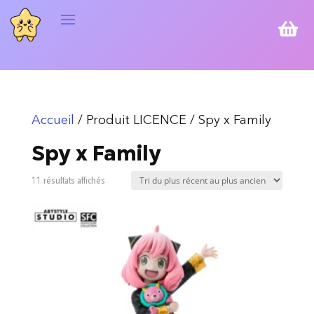

Accueil
/ Produit LICENCE / Spy x Family
Spy x Family
Trié
11 résultats affichés
du
plus
récent
au
plus
ancien