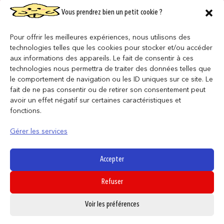
QUI SOMMES NOUS ?
Vous prendrez bien un petit cookie ?
NOUS REJOINDRE
Pour offrir les meilleures expériences, nous utilisons des
technologies telles que les cookies pour stocker et/ou accéder
F.A.Q
aux informations des appareils. Le fait de consentir à ces
technologies nous permettra de traiter des données telles que
le comportement de navigation ou les ID uniques sur ce site. Le
INFORMATIONS LÉGALES
fait de ne pas consentir ou de retirer son consentement peut
avoir un effet négatif sur certaines caractéristiques et
fonctions.
Conditions générales de vente
Politique de confidentialité
Gérer les services
Politique de cookies
Mentions légales
Accepter
Refuser
SUIVEZ NOUS
0
Voir les préférences