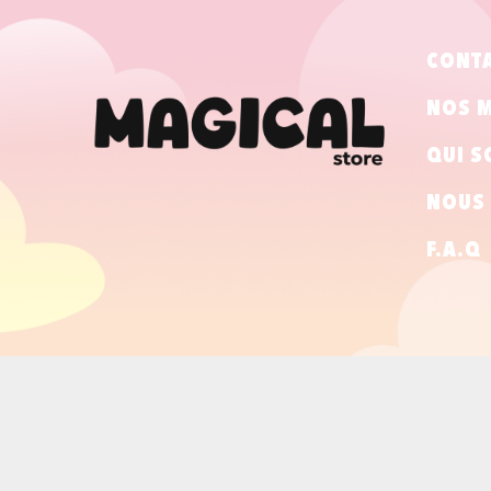
CONT
NOS 
QUI S
NOUS 
F.A.Q