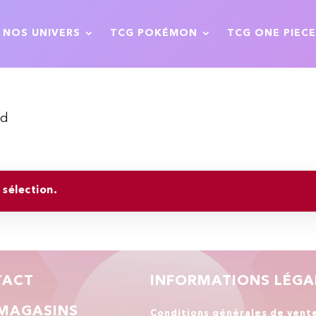
NOS UNIVERS
TCG POKÉMON
TCG ONE PIECE
nd
sélection.
TACT
INFORMATIONS LÉGA
MAGASINS
Conditions générales de vent