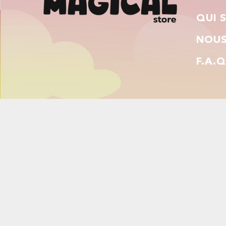
QUI 
NOUS
F.A.