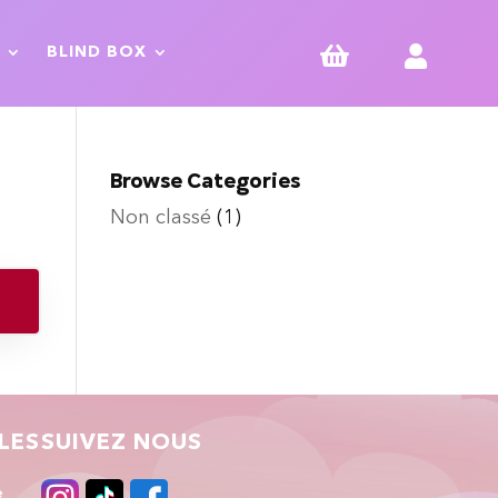


BLIND BOX
Browse Categories
Non classé
(1)
LES
SUIVEZ NOUS
e