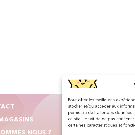
Pour offrir les meilleures expérien
TACT
INFORMATIONS LÉGA
stocker et/ou accéder aux informat
permettra de traiter des données 
ce site. Le fait de ne pas consenti
MAGASINS
Conditions générales de vent
certaines caractéristiques et foncti
SOMMES NOUS ?