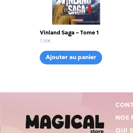
Vinland Saga – Tome 1
7,95
€
Ajouter au panier
CON
NOS 
QUI 