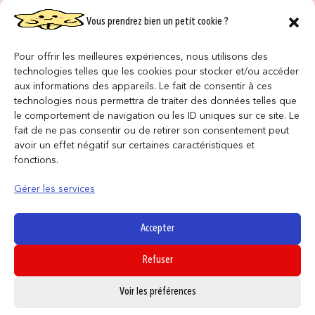
Vous prendrez bien un petit cookie ?
NOS MAGASINS
QUI SOMMES NOUS ?
Pour offrir les meilleures expériences, nous utilisons des
technologies telles que les cookies pour stocker et/ou accéder
NOUS REJOINDRE
aux informations des appareils. Le fait de consentir à ces
technologies nous permettra de traiter des données telles que
le comportement de navigation ou les ID uniques sur ce site. Le
F.A.Q
fait de ne pas consentir ou de retirer son consentement peut
avoir un effet négatif sur certaines caractéristiques et
INFORMATIONS LÉGALES
fonctions.
Gérer les services
Conditions générales de vente
Politique de confidentialité
Accepter
Politique de cookies
Refuser
Mentions légales
0
Voir les préférences
SUIVEZ NOUS