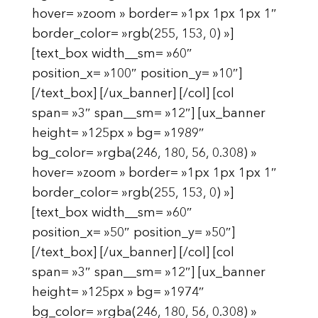
hover= »zoom » border= »1px 1px 1px 1″
border_color= »rgb(255, 153, 0) »]
[text_box width__sm= »60″
position_x= »100″ position_y= »10″]
[/text_box] [/ux_banner] [/col] [col
span= »3″ span__sm= »12″] [ux_banner
height= »125px » bg= »1989″
bg_color= »rgba(246, 180, 56, 0.308) »
hover= »zoom » border= »1px 1px 1px 1″
border_color= »rgb(255, 153, 0) »]
[text_box width__sm= »60″
position_x= »50″ position_y= »50″]
[/text_box] [/ux_banner] [/col] [col
span= »3″ span__sm= »12″] [ux_banner
height= »125px » bg= »1974″
bg_color= »rgba(246, 180, 56, 0.308) »