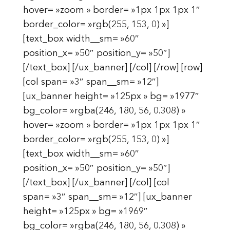
hover= »zoom » border= »1px 1px 1px 1″
border_color= »rgb(255, 153, 0) »]
[text_box width__sm= »60″
position_x= »50″ position_y= »50″]
[/text_box] [/ux_banner] [/col] [/row] [row]
[col span= »3″ span__sm= »12″]
[ux_banner height= »125px » bg= »1977″
bg_color= »rgba(246, 180, 56, 0.308) »
hover= »zoom » border= »1px 1px 1px 1″
border_color= »rgb(255, 153, 0) »]
[text_box width__sm= »60″
position_x= »50″ position_y= »50″]
[/text_box] [/ux_banner] [/col] [col
span= »3″ span__sm= »12″] [ux_banner
height= »125px » bg= »1969″
bg_color= »rgba(246, 180, 56, 0.308) »