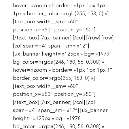
hover= »zoom » border= »1px 1px 1px
1px » border_color= »rgb(255, 153, 0) »]
[text_box width__sm= »60″
position_x= »50″ position_y= »50″]
[/text_box] [/ux_banner] [/col] [/row] [row]
[col span= »4″ span__sm= »12″]
[ux_banner height= »125px » bg= »1979″
bg_color= »rgba(246, 180, 56, 0.308) »
hover= »zoom » border= »1px 1px 1px 1″
border_color= »rgb(255, 153, 0) »]
[text_box width__sm= »60″
position_x= »50″ position_y= »50″]
[/text_box] [/ux_banner] [/col] [col
span= »4″ span__sm= »12″] [ux_banner
height= »125px » bg= »1978″
bg_color= »rgba(246, 180, 56, 0.308) »