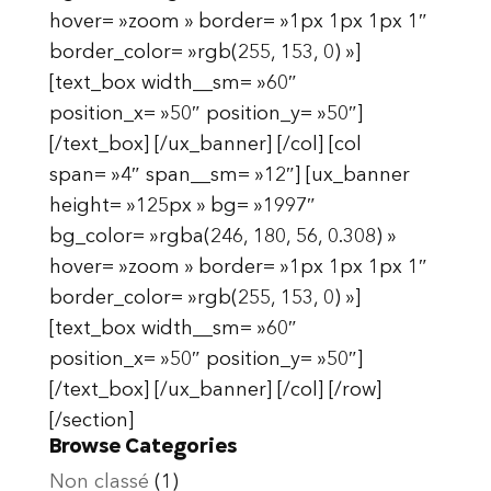
hover= »zoom » border= »1px 1px 1px 1″
border_color= »rgb(255, 153, 0) »]
[text_box width__sm= »60″
position_x= »50″ position_y= »50″]
[/text_box] [/ux_banner] [/col] [col
span= »4″ span__sm= »12″] [ux_banner
height= »125px » bg= »1997″
bg_color= »rgba(246, 180, 56, 0.308) »
hover= »zoom » border= »1px 1px 1px 1″
border_color= »rgb(255, 153, 0) »]
[text_box width__sm= »60″
position_x= »50″ position_y= »50″]
[/text_box] [/ux_banner] [/col] [/row]
[/section]
Browse Categories
Non classé
(1)