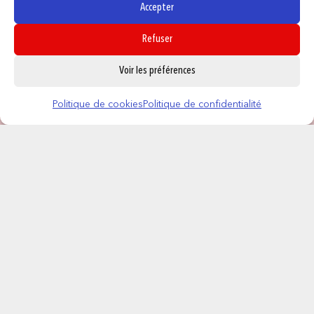
Accepter
Refuser
0
Voir les préférences
Politique de cookies
Politique de confidentialité
CONTACT
NOS MAGASINS
QUI SOMMES NOUS ?
NOUS REJOINDRE
F.A.Q
INFORMATIONS LÉGALES