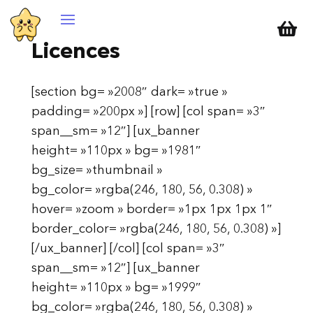

Licences
[section bg= »2008″ dark= »true »
padding= »200px »] [row] [col span= »3″
span__sm= »12″] [ux_banner
height= »110px » bg= »1981″
bg_size= »thumbnail »
bg_color= »rgba(246, 180, 56, 0.308) »
hover= »zoom » border= »1px 1px 1px 1″
border_color= »rgba(246, 180, 56, 0.308) »]
[/ux_banner] [/col] [col span= »3″
span__sm= »12″] [ux_banner
height= »110px » bg= »1999″
bg_color= »rgba(246, 180, 56, 0.308) »