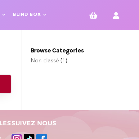


BLIND BOX
Browse Categories
Non classé
(1)
LES
SUIVEZ NOUS
e