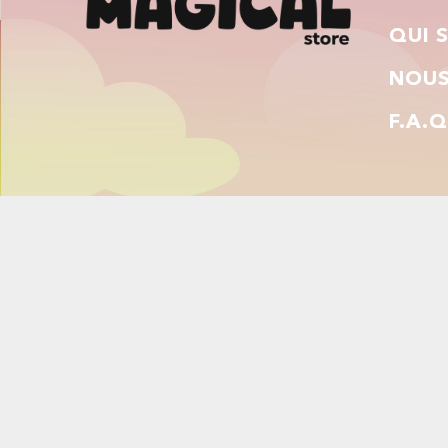
QUI 
NOUS
F.A.