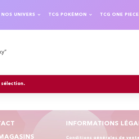
NOS UNIVERS
TCG POKÉMON
TCG ONE PIECE
ky”
sélection.
TACT
INFORMATIONS LÉGA
MAGASINS
Conditions générales de vent