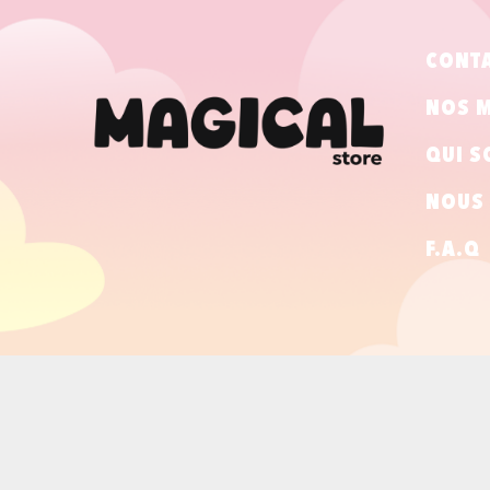
CONT
NOS 
QUI S
NOUS 
F.A.Q