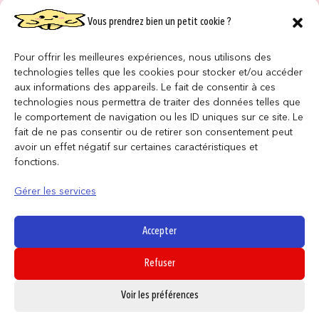
Vous prendrez bien un petit cookie ?
NOS MAGASINS
QUI SOMMES NOUS ?
Pour offrir les meilleures expériences, nous utilisons des
technologies telles que les cookies pour stocker et/ou accéder
NOUS REJOINDRE
aux informations des appareils. Le fait de consentir à ces
technologies nous permettra de traiter des données telles que
le comportement de navigation ou les ID uniques sur ce site. Le
F.A.Q
fait de ne pas consentir ou de retirer son consentement peut
avoir un effet négatif sur certaines caractéristiques et
INFORMATIONS LÉGALES
fonctions.
Gérer les services
Conditions générales de vente
Politique de confidentialité
Accepter
Politique de cookies
Refuser
Mentions légales
0
Voir les préférences
SUIVEZ NOUS