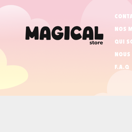
CONT
NOS 
QUI S
NOUS 
F.A.Q