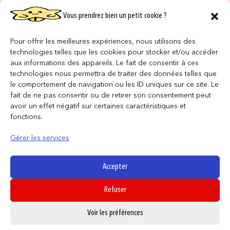
Vous prendrez bien un petit cookie ?
NOS MAGASINS
QUI SOMMES NOUS ?
Pour offrir les meilleures expériences, nous utilisons des
technologies telles que les cookies pour stocker et/ou accéder
NOUS REJOINDRE
aux informations des appareils. Le fait de consentir à ces
technologies nous permettra de traiter des données telles que
le comportement de navigation ou les ID uniques sur ce site. Le
F.A.Q
fait de ne pas consentir ou de retirer son consentement peut
avoir un effet négatif sur certaines caractéristiques et
INFORMATIONS LÉGALES
fonctions.
Gérer les services
Conditions générales de vente
Politique de confidentialité
Accepter
Politique de cookies
Refuser
Mentions légales
0
Voir les préférences
SUIVEZ NOUS