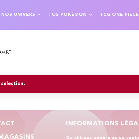
NOS UNIVERS
TCG POKÉMON
TCG ONE PIECE
ORAK”
sélection.
TACT
INFORMATIONS LÉGA
MAGASINS
Conditions générales de vent