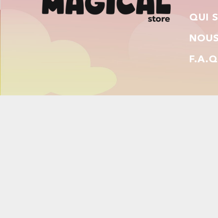
QUI 
NOUS
F.A.