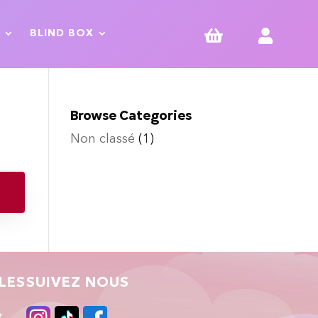


BLIND BOX
Browse Categories
Non classé
(1)
LES
SUIVEZ NOUS
e