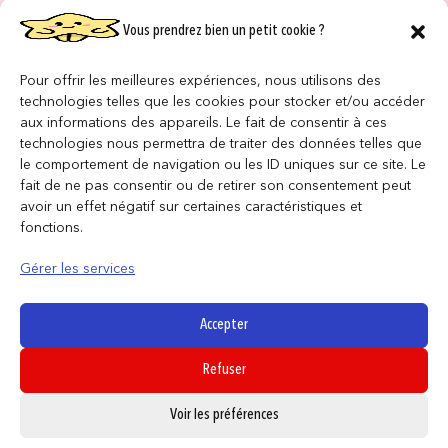
Vous prendrez bien un petit cookie ?
NOS MAGASINS
QUI SOMMES NOUS ?
Pour offrir les meilleures expériences, nous utilisons des
technologies telles que les cookies pour stocker et/ou accéder
NOUS REJOINDRE
aux informations des appareils. Le fait de consentir à ces
technologies nous permettra de traiter des données telles que
le comportement de navigation ou les ID uniques sur ce site. Le
F.A.Q
fait de ne pas consentir ou de retirer son consentement peut
avoir un effet négatif sur certaines caractéristiques et
INFORMATIONS LÉGALES
fonctions.
Gérer les services
Conditions générales de vente
Politique de confidentialité
Accepter
Politique de cookies
Refuser
Mentions légales
0
Voir les préférences
SUIVEZ NOUS