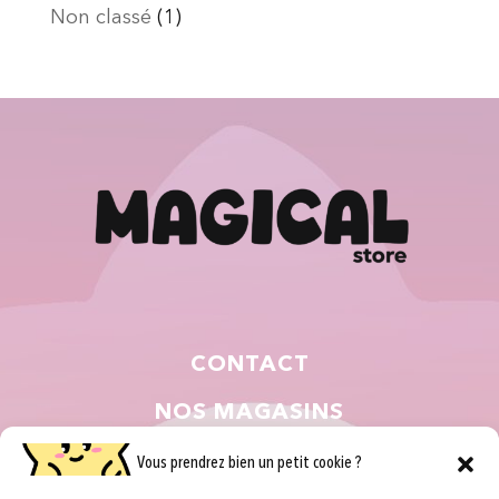
Non classé
(1)
CONTACT
NOS MAGASINS
QUI SOMMES NOUS ?
Vous prendrez bien un petit cookie ?