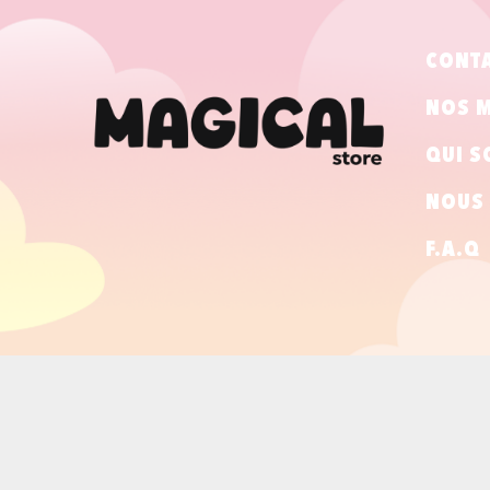
CONT
NOS 
QUI S
NOUS 
F.A.Q